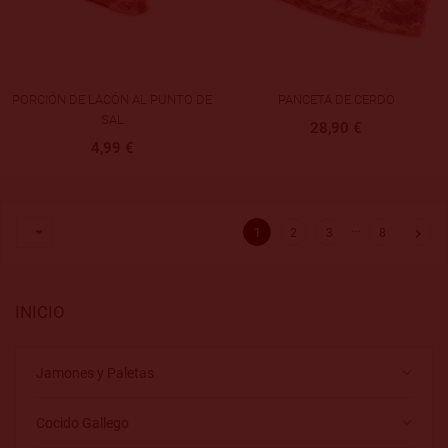
PORCIÓN DE LACÓN AL PUNTO DE
PANCETA DE CERDO
SAL
28,90 €
4,99 €
…


1
2
3
8
INICIO
keyboard_arrow_down
Jamones y Paletas
keyboard_arrow_down
Cocido Gallego