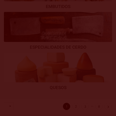
EMBUTIDOS
ESPECIALIDADES DE CERDO
QUESOS
…


1
2
3
8