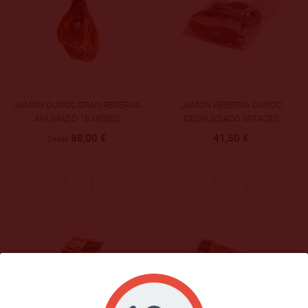
JAMÓN DUROC GRAN RESERVA
JAMÓN RESERVA DUROC
AHUMADO 18 MESES
DESHUESADO MITADES
88,00 €
41,50 €
Desde