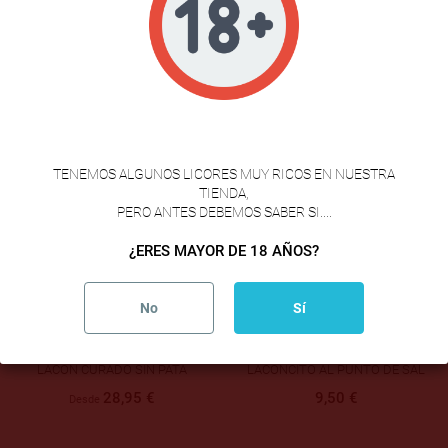
TROZO DE JAMÓN RESERVA
CODILLO DE JAMÓN 2 CORTES
DUROC DESHUESADO
3,50 €
17,90 €
VERIFICACION DE EDAD
TENEMOS ALGUNOS LICORES MUY RICOS EN NUESTRA
TIENDA,
PERO ANTES DEBEMOS SABER SI....
¿ERES MAYOR DE 18 AÑOS?
No
Sí
LACÓN CURADO SIN PATA
LACONCITO AL PUNTO DE SAL
28,95 €
9,50 €
Desde