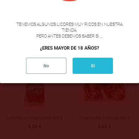
VERIFICACION DE EDAD
COMPANGO ASTURIANO
MORCILLA ASTURIANA 3 UDS
TENEMOS ALGUNOS LICORES MUY RICOS EN NUESTRA
3,99 €
3,50 €
TIENDA,
PERO ANTES DEBEMOS SABER SI....
¿ERES MAYOR DE 18 AÑOS?
No
Sí
Lonchas De Oreja Cocida 500 G
Oreja Cocida Troceada 500 G
6,50 €
5,65 €