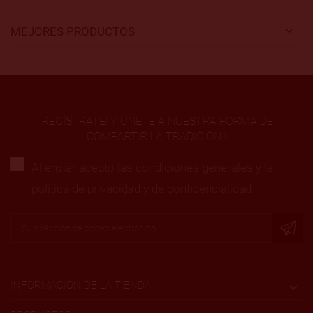
MEJORES PRODUCTOS
¡REGÍSTRATE! Y ÚNETE A NUESTRA FORMA DE
COMPARTIR LA TRADICIÓN !
Al enviar acepto las condiciones generales y la
política de privacidad y de confidencialidad
INFORMACIÓN DE LA TIENDA
