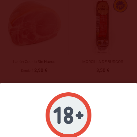
Lacón Cocido Sin Hueso
MORCILLA DE BURGOS
12,90 €
3,50 €
Desde