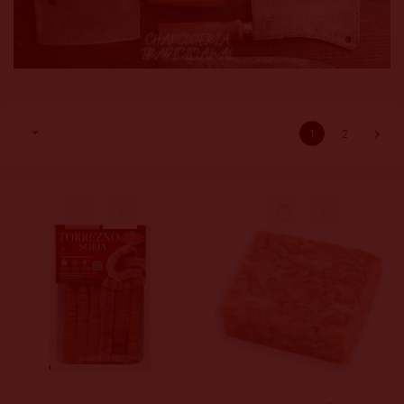


1
2