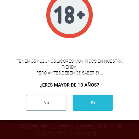
CONCENTRADO DE ARÁNDANOS
5,50 €

1
VERIFICACION DE EDAD
TENEMOS ALGUNOS LICORES MUY RICOS EN NUESTRA
TIENDA,
CONSERVAS DE TIERRA
PERO ANTES DEBEMOS SABER SI....
¿ERES MAYOR DE 18 AÑOS?
MEJORES PRODUCTOS
No
Sí
¡REGÍSTRATE! Y ÚNETE A NUESTRA FORMA DE
COMPARTIR LA TRADICIÓN !