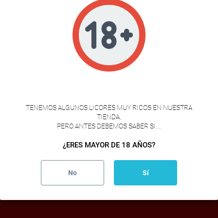
CABEZA DE CERDO DESHUESADA
9,50 €
VERIFICACION DE EDAD

1
TENEMOS ALGUNOS LICORES MUY RICOS EN NUESTRA
TIENDA,
PERO ANTES DEBEMOS SABER SI....
CABEZA SALADA
¿ERES MAYOR DE 18 AÑOS?
MEJORES PRODUCTOS
No
Sí