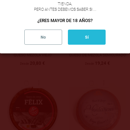
TIENDA,
PERO ANTES DEBEMOS SABER SI....
¿ERES MAYOR DE 18 AÑOS?
No
Sí
QUESO MEZCLA VIEJO
QUESO DE MEZCLA SEMICURADO
20,80 €
19,24 €
Desde
Desde