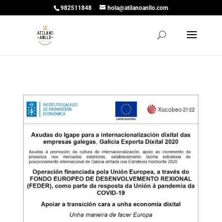
982511848
hola@atilanoanllo.com