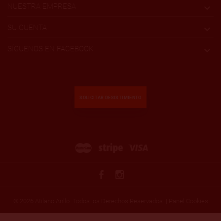
NUESTRA EMPRESA

SU CUENTA

SÍGUENOS EN FACEBOOK

SOLICITAR DESISTIMIENTO
© 2026 Atilano Anllo. Todos los Derechos Reservados. |
Panel Cookies