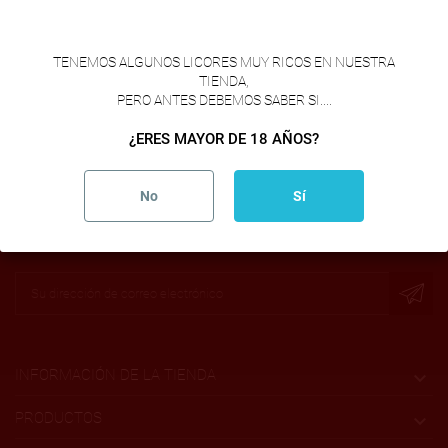
MEJORES PRODUCTOS
VERIFICACION DE EDAD
TENEMOS ALGUNOS LICORES MUY RICOS EN NUESTRA
TIENDA,
PERO ANTES DEBEMOS SABER SI....
¿ERES MAYOR DE 18 AÑOS?
¡REGÍSTRATE! Y ÚNETE A NUESTRA FORMA DE
COMPARTIR LA TRADICIÓN !
No
Sí
Al enviar acepto las condiciones generales y la
política de privacidad y de confidencialidad
INFORMACIÓN DE LA TIENDA

PRODUCTOS
