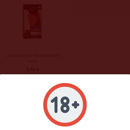
JAMÓN DUROC GRAN RESERVA
100 G
2,75 €

1
JAMONES DUROC LONCHEADOS