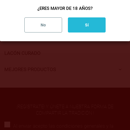
32,00 €
39,00 €
Desde
Desde
¿ERES MAYOR DE 18 AÑOS?
No
Sí

1
LACÓN CURADO
MEJORES PRODUCTOS
¡REGÍSTRATE! Y ÚNETE A NUESTRA FORMA DE
COMPARTIR LA TRADICIÓN !
Al enviar acepto las condiciones generales y la