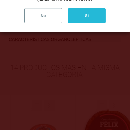
E-202,colorante E-172. Origen de la leche: España
Características:
No
Sí
Queso de sabor suave y fresco.
CARACTERÍSTICAS ORGANOLÉPTICAS
14 PRODUCTOS MÁS EN LA MISMA
CATEGORÍA: