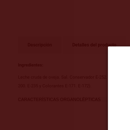
Descripción
Detalles del producto
Ingredientes:
Leche cruda de oveja. Sal. Conservador E-252. Cuajo de or
200. E-235 y Colorantes E-171. E-172).
CARACTERÍSTICAS ORGANOLÉPTICAS