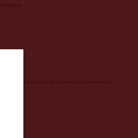
e productos.
mentos lácticos. (Corteza no comestible: Conservador E-