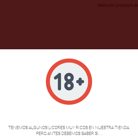
Selección premium d
igen animal (cordero lechal). Estabilizante (Cloruro cálcico). Fer
VERIFICACION DE EDAD
TENEMOS ALGUNOS LICORES MUY RICOS EN NUESTRA TIENDA,
PERO ANTES DEBEMOS SABER SI....