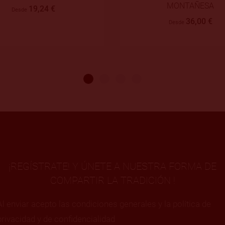
MONTAÑESA
20,80 €
Desde
36,00 €
Desde
¡REGÍSTRATE! Y ÚNETE A NUESTRA FORMA DE
COMPARTIR LA TRADICIÓN !
Al enviar acepto las condiciones generales y la política de
privacidad y de confidencialidad