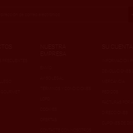
CTOS
NUESTRA
SU CUENTA
EMPRESA
S FRECUENTES
INFORMACIÓN 
ENVÍO
DEVOLUCIONES 
AVISO LEGAL
LLEGO
MERCANCÍA
TÉRMINOS Y CONDICIONES
N GOURMET
PEDIDOS
LOPD
FACTURAS POR 
COOKIES
DIRECCIONES
OFERTAS
CUPONES DE D
CONTACTE CON NOSOTROS