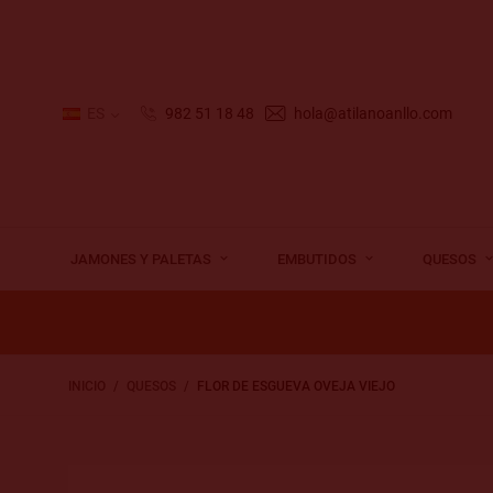
ES
982 51 18 48
hola@atilanoanllo.com
JAMONES Y PALETAS
EMBUTIDOS
QUESOS
INICIO
QUESOS
FLOR DE ESGUEVA OVEJA VIEJO