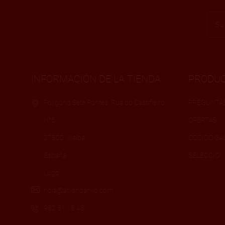
INFORMACIÓN DE LA TIENDA
PRODU
Polígono Sete Pontes, Rúa do Castiñeiro,
PREGUNTA
N°6
OFERTAS
27800 Vilalba
COCIDO GA
España
SELECCIÓ
Lugo
hola@atilanoanllo.com
982 51 18 48