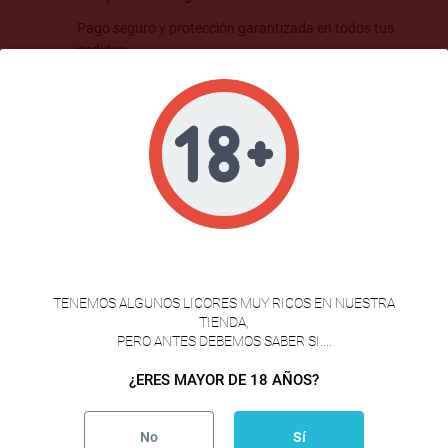
Pago seguro y protección garantizada en todos tus
pedidos
Envíos en 24-48 Horas
Recibe tus productos gourmet rápidamente y en
perfectas condiciones.
Calidad Gourmet
Selección premium de productos.
VERIFICACION DE EDAD
TENEMOS ALGUNOS LICORES MUY RICOS EN NUESTRA
TIENDA,
PERO ANTES DEBEMOS SABER SI....
Descripción
¿ERES MAYOR DE 18 AÑOS?
Detalles del producto
No
Sí