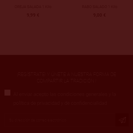
OREJA SALADA 1 Kilo
RABO SALADO 1 Kilo
9,99 €
9,00 €
¡REGÍSTRATE! Y ÚNETE A NUESTRA FORMA DE
COMPARTIR LA TRADICIÓN !
Al enviar acepto las condiciones generales y la
política de privacidad y de confidencialidad