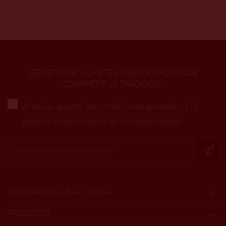
¡REGÍSTRATE! Y ÚNETE A NUESTRA FORMA DE
COMPARTIR LA TRADICIÓN !
Al enviar acepto las condiciones generales y la
política de privacidad y de confidencialidad
INFORMACIÓN DE LA TIENDA

PRODUCTOS
