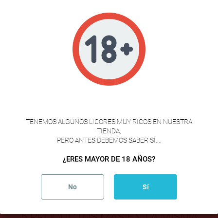
Calidad Gourmet
Selección premium de productos.
Descripción
VERIFICACION DE EDAD
Detalles del producto
TENEMOS ALGUNOS LICORES MUY RICOS EN NUESTRA
TIENDA,
PERO ANTES DEBEMOS SABER SI....
Ingredientes:
Panceta de cerdo IBÉRICO, sal, conservador:
¿ERES MAYOR DE 18 AÑOS?
nitrato de potasio y nitrito de sodio.
No
Sí
5 PRODUCTOS MÁS EN LA MISMA