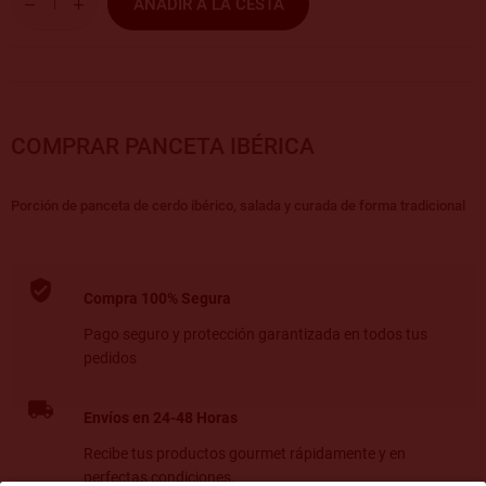
AÑADIR A LA CESTA
COMPRAR PANCETA IBÉRICA
Porción de panceta de cerdo ibérico, salada y curada de forma tradicional
Compra 100% Segura
Pago seguro y protección garantizada en todos tus
pedidos
Envíos en 24-48 Horas
Recibe tus productos gourmet rápidamente y en
perfectas condiciones.