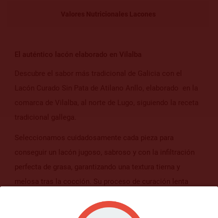
Valores Nutricionales Lacones
El auténtico lacón elaborado en Vilalba
Descubre el sabor más tradicional de Galicia con el
Lacón Curado Sin Pata de Atilano Anllo, elaborado en la
comarca de Vilalba, al norte de Lugo, siguiendo la receta
tradicional gallega.
Seleccionamos cuidadosamente cada pieza para
conseguir un lacón jugoso, sabroso y con la infiltración
perfecta de grasa, garantizando una textura tierna y
melosa tras la cocción. Su proceso de curación lenta
potencia el sabor tradicional que convierte cualquier
receta en una auténtica experiencia gastronómica.