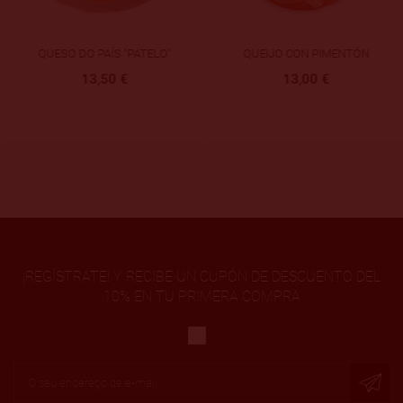
QUESO DO PAÍS "PATELO"
QUEIJO CON PIMENTÓN
13,50 €
13,00 €
¡REGÍSTRATE! Y RECIBE UN CUPÓN DE DESCUENTO DEL
10% EN TU PRIMERA COMPRA