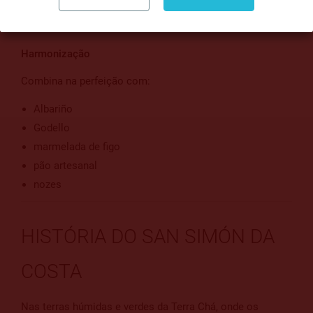
harmonizações vínicas
Harmonização
Combina na perfeição com:
Albariño
Godello
marmelada de figo
pão artesanal
nozes
HISTÓRIA DO SAN SIMÓN DA
COSTA
Nas terras húmidas e verdes da Terra Chá, onde os