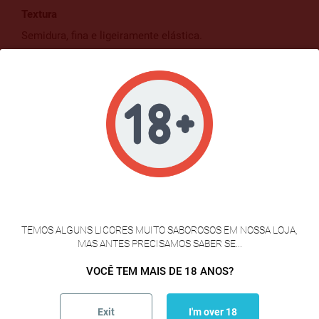
Textura
Semidura, fina e ligeiramente elástica.
Sabor
Equilibrado, cremoso e subtilmente fumado.
Notas predominantes
Manteiga fresca, leite maduro e nuances de madeira.
Como degustar
VERIFICAÇÃO DE IDADE
Consumir idealmente entre 16 ºC e 18 ºC.
TEMOS ALGUNS LICORES MUITO SABOROSOS EM NOSSA LOJA,
Perfeito para:
MAS ANTES PRECISAMOS SABER SE...
VOCÊ TEM MAIS DE 18 ANOS?
tábuas de queijo
aperitivos gourmet
sanduíches premium
Exit
I'm over 18