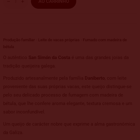
AO CARRINHO
Produção familiar · Leite de vacas próprias · Fumado com madeira de
bétula
O autêntico
San Simón da Costa
é uma das grandes joias da
tradição queijeira galega.
Produzido artesanalmente pela família
Daniberto
, com leite
proveniente das suas próprias vacas, este queijo distingue-se
pelo seu delicado processo de fumagem com madeira de
bétula, que lhe confere aroma elegante, textura cremosa e um
sabor inconfundível.
Um queijo de carácter nobre que exprime a alma gastronómica
da Galiza.