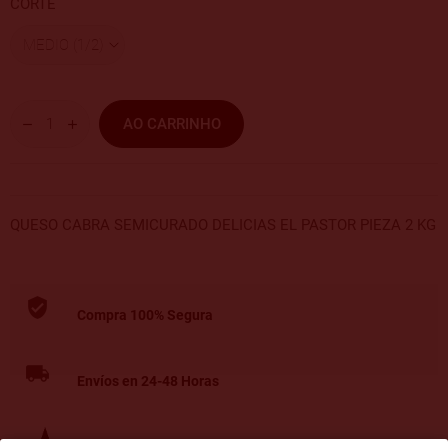
CORTE
AO CARRINHO
QUESO CABRA SEMICURADO DELICIAS EL PASTOR PIEZA 2 KG
Compra 100% Segura
Envíos en 24-48 Horas
Return policy (edit with Customer reassurance