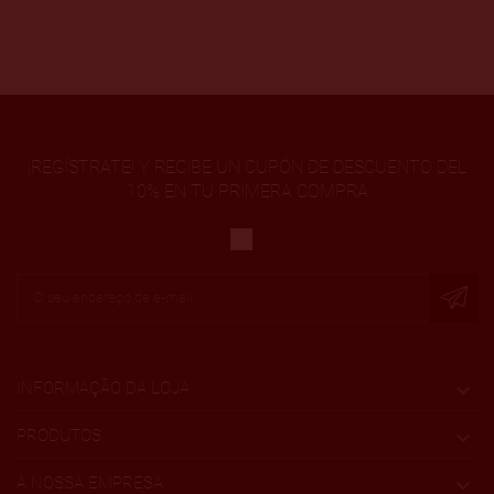
¡REGÍSTRATE! Y RECIBE UN CUPÓN DE DESCUENTO DEL
10% EN TU PRIMERA COMPRA
INFORMAÇÃO DA LOJA

PRODUTOS

A NOSSA EMPRESA
