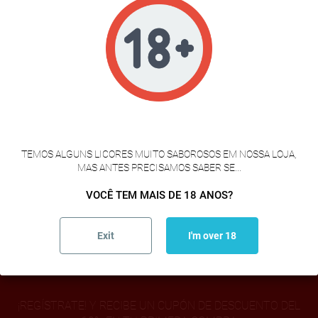
CABEÇA DE PORCO SEM OSSO
9,50 €

1
VERIFICAÇÃO DE IDADE
TEMOS ALGUNS LICORES MUITO SABOROSOS EM NOSSA LOJA,
MAS ANTES PRECISAMOS SABER SE...
AL PUNTO DE SAL
VOCÊ TEM MAIS DE 18 ANOS?
MAIS VENDIDOS
Exit
I'm over 18
¡REGÍSTRATE! Y RECIBE UN CUPÓN DE DESCUENTO DEL