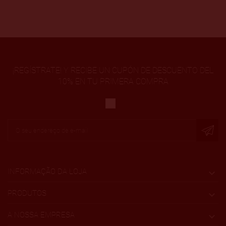
¡REGÍSTRATE! Y RECIBE UN CUPÓN DE DESCUENTO DEL
10% EN TU PRIMERA COMPRA
INFORMAÇÃO DA LOJA

PRODUTOS

A NOSSA EMPRESA
