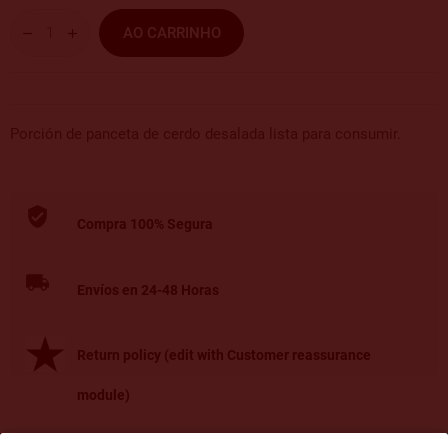
AO CARRINHO
Porción de panceta de cerdo desalada lista para consumir.
Compra 100% Segura
Envíos en 24-48 Horas
Return policy (edit with Customer reassurance
module)