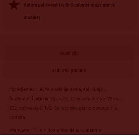
Return policy (edit with Customer reassurance
module)
Descrição
Dados do produto
Ingredientes: Leche cruda de oveja, sal, cuajo y
fermentos
lácticos
. Corteza : Conservadores E-235 y E-
202, colorante E-172. Se recomienda no consumir la
corteza.
Atemperar 10 minutos antes de su consumo.