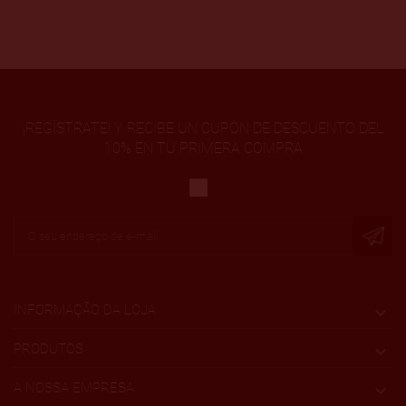
¡REGÍSTRATE! Y RECIBE UN CUPÓN DE DESCUENTO DEL
10% EN TU PRIMERA COMPRA
INFORMAÇÃO DA LOJA

PRODUTOS

A NOSSA EMPRESA
