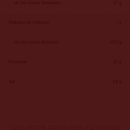
de las cuales Saturadas
27 g
Hidratos de Carbono
1 g
de los cuales Azúcares
<0,5 g
Proteínas
25 g
Sal
1,8 g
14 OUTROS PRODUTOS NA MESMA