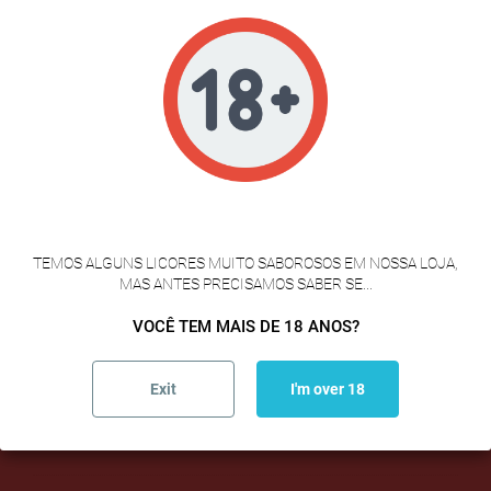
CARACTERÍSTICAS ORGANOLÉPTICAS
Color externo:
Marrón
Color interno:
Amarillo Marfil
Olor:
Fuerte, característico del queso de oveja
Sabor:
Muy desarrollado, picante y persistente
Textura:
Compacta, contundente, envolvente
VERIFICAÇÃO DE IDADE
INFORMACIÓN NUTRICIONAL
TEMOS ALGUNS LICORES MUITO SABOROSOS EM NOSSA LOJA,
MAS ANTES PRECISAMOS SABER SE...
Valores medios por 100 g de producto
VOCÊ TEM MAIS DE 18 ANOS?
Valor energético
2018 kJ/482 Kcal
Exit
I'm over 18
Grasas
42 g