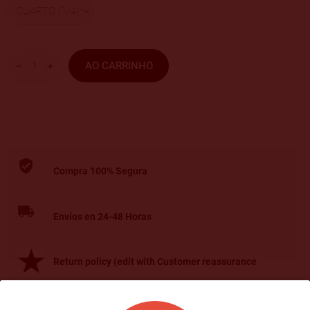
AO CARRINHO
Compra 100% Segura
Envíos en 24-48 Horas
Return policy (edit with Customer reassurance
module)