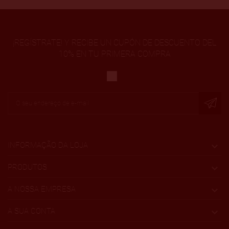
¡REGÍSTRATE! Y RECIBE UN CUPÓN DE DESCUENTO DEL
10% EN TU PRIMERA COMPRA
INFORMAÇÃO DA LOJA

PRODUTOS

A NOSSA EMPRESA

A SUA CONTA
