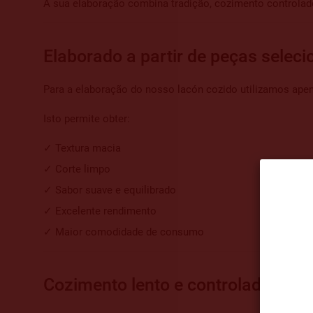
A sua elaboração combina tradição, cozimento controlado
Elaborado a partir de peças selec
Para a elaboração do nosso lacón cozido utilizamos ape
Isto permite obter:
✓ Textura macia
✓ Corte limpo
✓ Sabor suave e equilibrado
✓ Excelente rendimento
✓ Maior comodidade de consumo
Cozimento lento e controlado