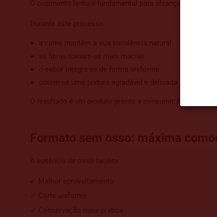
O cozimento lento é fundamental para alcançar a textura c
Durante este processo:
a carne mantém a sua suculência natural
as fibras tornam-se mais macias
o sabor integra-se de forma uniforme
obtém-se uma textura agradável e delicada
O resultado é um produto pronto a consumir, fácil de corta
Formato sem osso: máxima como
A ausência de osso facilita:
✓ Melhor aproveitamento
✓ Corte uniforme
✓ Conservação mais prática