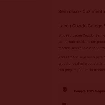
Sem osso · Cozimento 
Lacón Cozido Galego 
O nosso
Lacón Cozido Sem 
porco, submetidas a um proce
maciez, suculência e sabor tr
Apresentado sem osso para m
produto ideal para consumir 
das preparações mais tradici
Compra 100% Segur