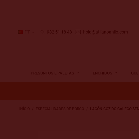
PT
982 51 18 48
hola@atilanoanllo.com
PRESUNTOS E PALETAS
ENCHIDOS
QUE
INÍCIO
ESPECIALIDADES DE PORCO
LACÓN COZIDO GALEGO SE