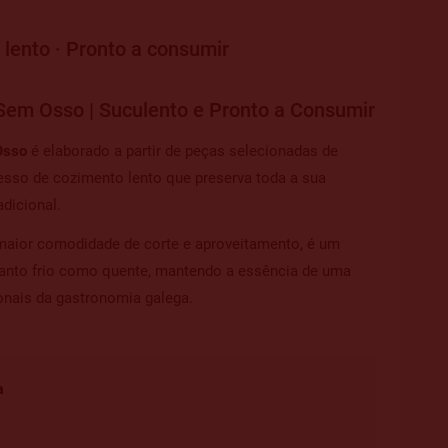
lento · Pronto a consumir
Sem Osso | Suculento e Pronto a Consumir
Osso
é elaborado a partir de peças selecionadas de
sso de cozimento lento que preserva toda a sua
adicional.
aior comodidade de corte e aproveitamento, é um
tanto frio como quente, mantendo a essência de uma
onais da gastronomia galega.
a