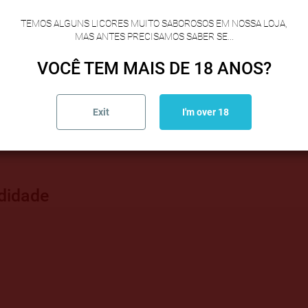
aracterística do lacón galego.
TEMOS ALGUNS LICORES MUITO SABOROSOS EM NOSSA LOJA,
MAS ANTES PRECISAMOS SABER SE...
VOCÊ TEM MAIS DE 18 ANOS?
Exit
I'm over 18
r e muito versátil na cozinha.
didade