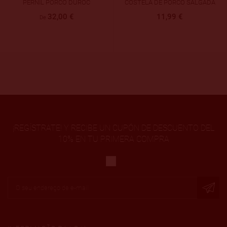
PERNIL PORCO DUROC
COSTELA DE PORCO SALGADA
32,00 €
11,99 €
De
¡REGÍSTRATE! Y RECIBE UN CUPÓN DE DESCUENTO DEL
10% EN TU PRIMERA COMPRA