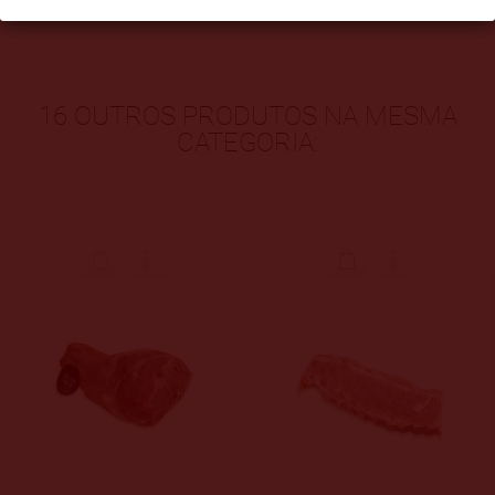
potasio y nitrito de sodio.
16 OUTROS PRODUTOS NA MESMA
CATEGORIA: