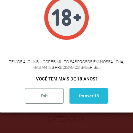
Referência
056
FICHA INFORMATIVA
Peso
1 UD
VERIFICAÇÃO DE IDADE
Conservación
TEMOS ALGUNS LICORES MUITO SABOROSOS EM NOSSA LOJA,
Alérgenos
MAS ANTES PRECISAMOS SABER SE...
VOCÊ TEM MAIS DE 18 ANOS?
Presentación
Exit
I'm over 18
8 OUTROS PRODUTOS NA MESMA
CATEGORIA: