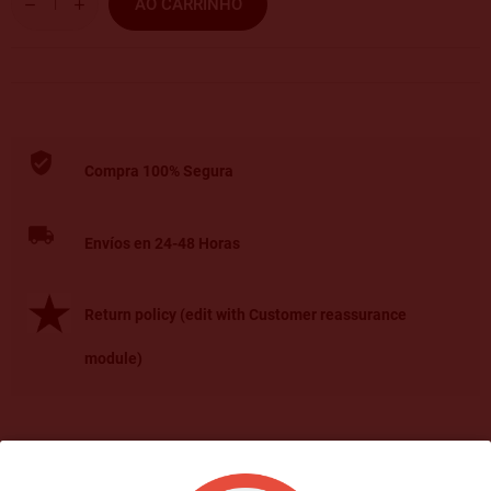
AO CARRINHO
Compra 100% Segura
Envíos en 24-48 Horas
Return policy (edit with Customer reassurance
module)
Dados do produto