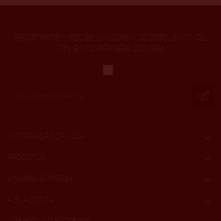
¡REGÍSTRATE! Y RECIBE UN CUPÓN DE DESCUENTO DEL
10% EN TU PRIMERA COMPRA
INFORMAÇÃO DA LOJA

PRODUTOS

A NOSSA EMPRESA

A SUA CONTA
