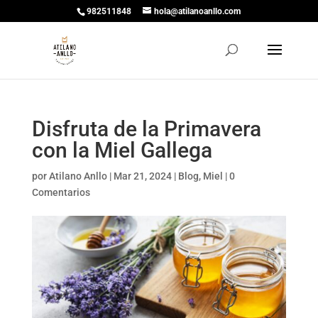
982511848
hola@atilanoanllo.com
Disfruta de la Primavera
con la Miel Gallega
por
Atilano Anllo
|
Mar 21, 2024
|
Blog
,
Miel
|
0
Comentarios