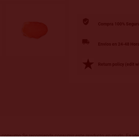
Compra 100% Segur
Envíos en 24-48 Hor
Return policy (edit
 consumo Se recomienda consumir este producto en crudo. Es ideal 