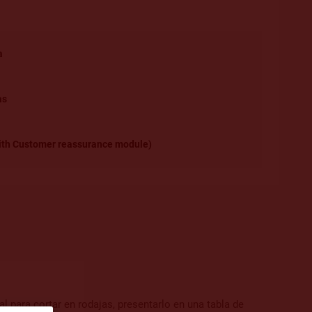
a
as
 with Customer reassurance module)
para cortar en rodajas, presentarlo en una tabla de