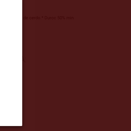
0) y proteína de cerdo.* Duroc 50% min
GORIA: