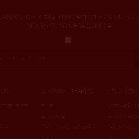
EGÍSTRATE! Y RECIBE UN CUPÓN DE DESCUENTO 
10% EN TU PRIMERA COMPRA
TOS
A NOSSA EMPRESA
A SUA CON
S FRECUENTES
ENVÍO
INFORMAÇÃO PE
AVISO LEGAL
DEVOLUÇÕES DE
LEGO
TÉRMINOS Y CONDICIONES
MERCADORIA
LOPD
ENCOMENDAS