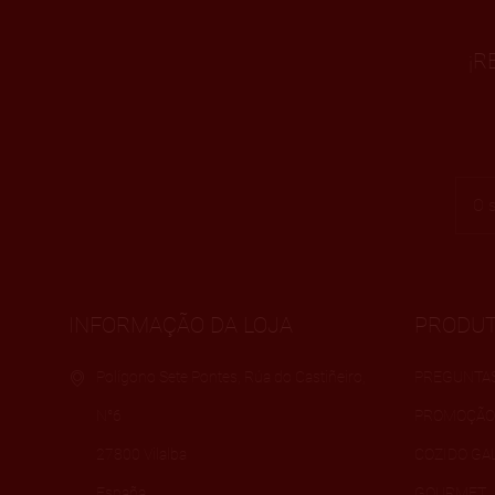
¡R
INFORMAÇÃO DA LOJA
PRODU
Polígono Sete Pontes, Rúa do Castiñeiro,
PREGUNTA
N°6
PROMOÇÃO
27800 Vilalba
COZIDO GA
España
GOURMET