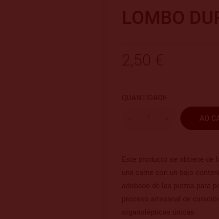
LOMBO DUR
2,50 €
QUANTIDADE
AO C
Este producto se obtiene de la
una carne con un bajo conteni
adobado de las piezas para po
proceso artesanal de curació
organolépticas únicas.