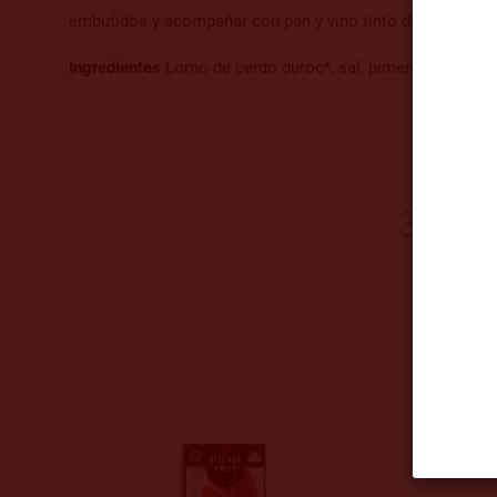
embutidos y acompañar con pan y vino tinto de la tierra.
Ingredientes
Lomo de cerdo duroc*, sal, pimentón, dextros
3 OUT