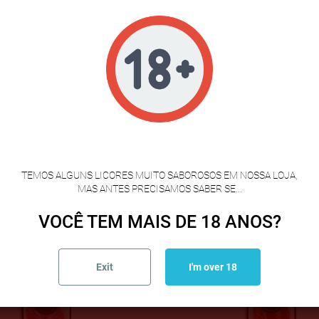
a, especias, azúcar, antioxidante (E-301), conservador (E-252, E-25
ROS PRODUTOS NA MESMA CATE
VERIFICAÇÃO DE IDADE
TEMOS ALGUNS LICORES MUITO SABOROSOS EM NOSSA LOJA,
MAS ANTES PRECISAMOS SABER SE...
VOCÊ TEM MAIS DE 18 ANOS?
Exit
I'm over 18