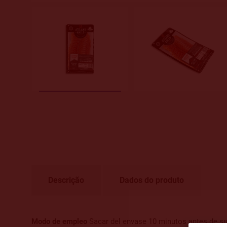
Descrição
Dados do produto
Modo de empleo
Sacar del envase 10 minutos antes de su