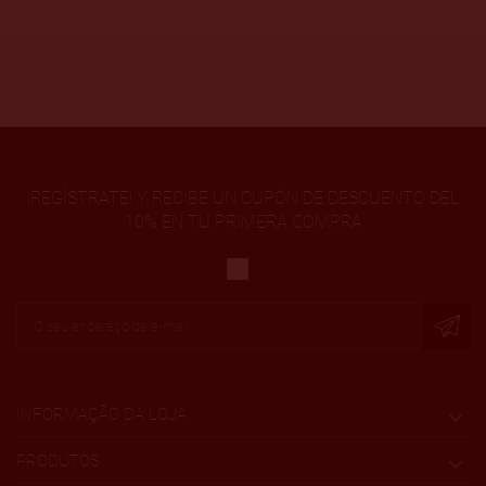
¡REGÍSTRATE! Y RECIBE UN CUPÓN DE DESCUENTO DEL
10% EN TU PRIMERA COMPRA
INFORMAÇÃO DA LOJA

PRODUTOS
