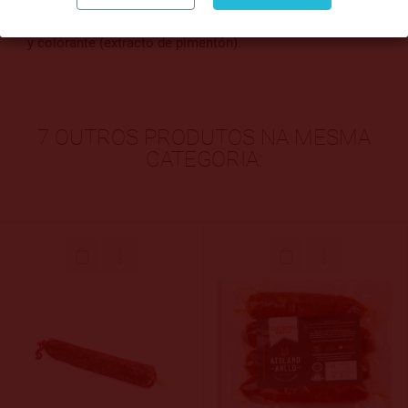
sodio), conservadores (nitrito de potasio, nitrito de sodio)
y colorante (extracto de pimentón).
7 OUTROS PRODUTOS NA MESMA
CATEGORIA: