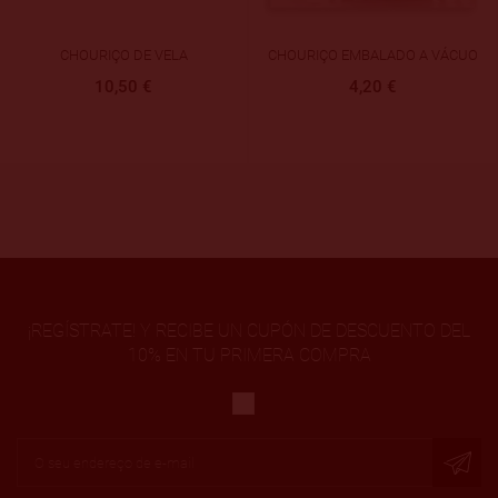
CHOURIÇO EMBALADO A VÁCUO
Chouriço De Cantimpalos I
Autêntico
4,20 €
8,99 €
¡REGÍSTRATE! Y RECIBE UN CUPÓN DE DESCUENTO DEL
10% EN TU PRIMERA COMPRA