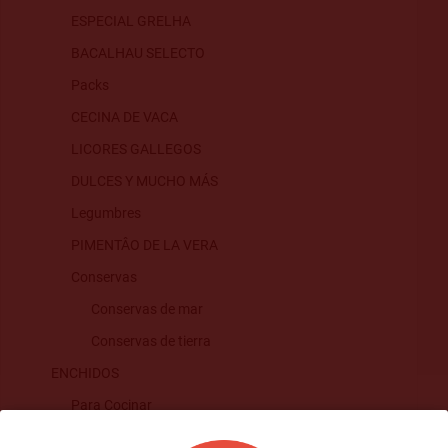
ESPECIAL GRELHA
BACALHAU SELECTO
Packs
CECINA DE VACA
LICORES GALLEGOS
DULCES Y MUCHO MÁS
Legumbres
PIMENTÂO DE LA VERA
Conservas
Conservas de mar
Conservas de tierra
ENCHIDOS
Para Cocinar
Para picar