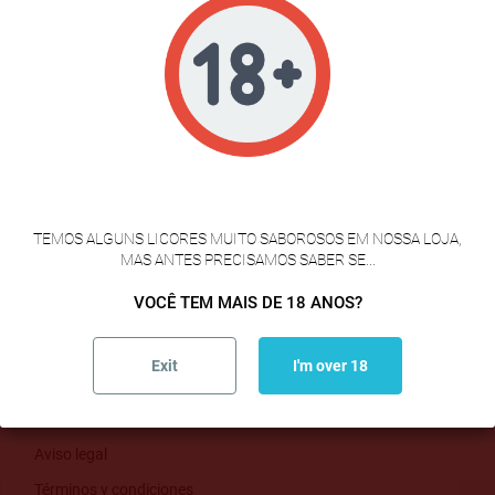
LONCHEADOS
Ibéricos
ESPECIALIDADES DE PORCO
Queijos
Queijos Galegos Artesanais
VERIFICAÇÃO DE IDADE
Queijos Espanhóis
A sua conta
TEMOS ALGUNS LICORES MUITO SABOROSOS EM NOSSA LOJA,
MAS ANTES PRECISAMOS SABER SE...
Iniciar sessão
VOCÊ TEM MAIS DE 18 ANOS?
Criar uma conta
Exit
I'm over 18
Páginas
Envío
Aviso legal
Términos y condiciones