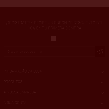
¡REGÍSTRATE! Y RECIBE UN CUPÓN DE DESCUENTO DEL
10% EN TU PRIMERA COMPRA
INFORMAÇÃO DA LOJA

PRODUTOS

A NOSSA EMPRESA

A SUA CONTA
